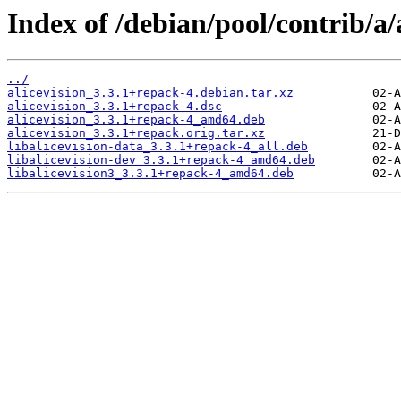
Index of /debian/pool/contrib/a/a
../
alicevision_3.3.1+repack-4.debian.tar.xz
alicevision_3.3.1+repack-4.dsc
alicevision_3.3.1+repack-4_amd64.deb
alicevision_3.3.1+repack.orig.tar.xz
libalicevision-data_3.3.1+repack-4_all.deb
libalicevision-dev_3.3.1+repack-4_amd64.deb
libalicevision3_3.3.1+repack-4_amd64.deb